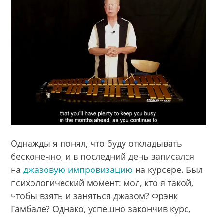
Однажды я понял, что буду откладывать
бесконечно, и в последний день записался
на
джазовую импровизацию
на курсере. Был
психологический момент: мол, кто я такой,
чтобы взять и заняться джазом? Фрэнк
Гамбале? Однако, успешно закончив курс,