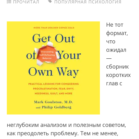
ПРОЧИТАЛ
ПОПУЛЯРНАЯ ПСИХОЛОГИЯ
Не тот
формат,
что
ожидал
—
сборник
коротких
глав с
неглубоким анализом и полезным советом,
как преодолеть проблему. Тем не менее,