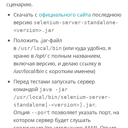
сценарию.
Скачать с
официального сайта
последнюю
версию
selenium-server-standalone-
<version>.jar
Положить .jar-файл
в
(или куда удобно, я
/usr/local/bin
храню в
/opt/
с полным названием,
включая версию, и делаю ссылку в
/usr/local/bin
с коротким именем)
Перед тестами запускать сервер
командой
java -jar
/usr/local/bin/selenium-server-
.
standalone[-<version>].jar
Опция
позволяет указать порт, на
--port
котором сервер будет слушать
соединения (по-умолчанию 4444). Опция