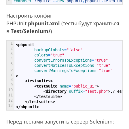
composer 
require
--
dev 
phpunit
/
phpunit
-
selenium
Настроить конфиг
PHPUnit
phpunit.xml
(тесты будут храниться
в
Test/Selenium/
)
1
<phpunit
2
backupGlobals
=
"false"
3
colors
=
"true"
4
convertErrorsToExceptions
=
"true"
5
convertNoticesToExceptions
=
"true"
6
convertWarningsToExceptions
=
"true"
7
>
8
<testsuites>
9
<testsuite 
name
=
"public_ui"
>
10
<directory 
suffix
=
"Test.php"
>
./Test/S
11
</testsuite>
12
</testsuites>
13
</phpunit>
Перед тестами запустить сервер Selenium: