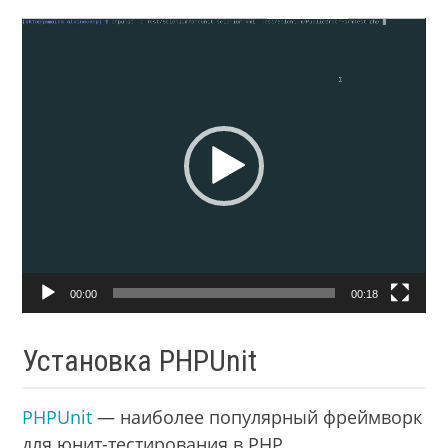
Видеоплеер
00:00
00:18
Установка PHPUnit
PHPUnit
— наиболее популярный фреймворк
для юнит-тестирования в PHP.