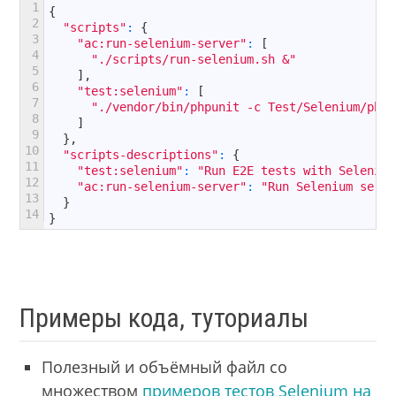
1
{
2
"scripts"
:
{
3
"ac:run-selenium-server"
:
[
4
"./scripts/run-selenium.sh &"
5
]
,
6
"test:selenium"
:
[
7
"./vendor/bin/phpunit -c Test/Selenium/phpu
8
]
9
}
,
10
"scripts-descriptions"
:
{
11
"test:selenium"
:
"Run E2E tests with Selenium
12
"ac:run-selenium-server"
:
"Run Selenium serve
13
}
14
}
Примеры кода, туториалы
Полезный и объёмный файл со
множеством
примеров тестов Selenium на