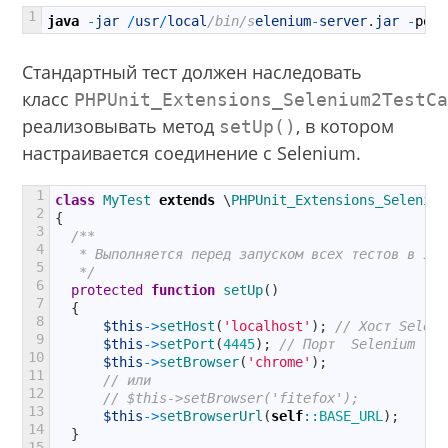
1
java
-
jar
/
usr
/
local
/bin/s
elenium
-
server
.
jar
-
port
Стандартный тест должен наследовать
класс
PHPUnit_Extensions_Selenium2TestC
реализовывать метод
, в котором
setUp()
настраивается соединение с Selenium.
1
class
MyTest
extends
\
PHPUnit_Extensions_Selenium
2
{
3
/**
4
   * Выполняется перед запуском всех тестов в это
5
   */
6
protected
function
setUp
(
)
7
{
8
$this
->
setHost
(
'localhost'
)
;
// Хост Seleni
9
$this
->
setPort
(
4445
)
;
// Порт  Selenium
10
$this
->
setBrowser
(
'chrome'
)
;
11
// или
12
// $this->setBrowser('fitefox');
13
$this
->
setBrowserUrl
(
self
::
BASE_URL
)
;
14
}
15