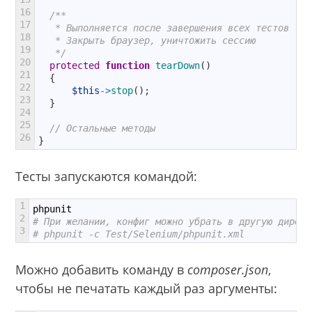
16
/**
17
   * Выполняется после завершения всех тестов
18
   * Закрыть браузер, уничтожить сессию
19
   */
20
protected
function
tearDown
(
)
21
{
22
$this
->
stop
(
)
;
23
}
24
25
// Остальные методы
26
}
Тесты запускаются командой:
1
phpunit
2
# При желании, конфиг можно убрать в другую директ
3
# phpunit -c Test/Selenium/phpunit.xml
Можно добавить команду в
composer.json
,
чтобы не печатать каждый раз аргументы: