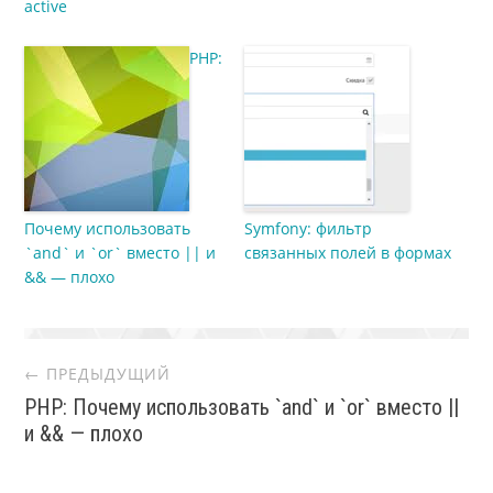
active
PHP:
Почему использовать
Symfony: фильтр
`and` и `or` вместо || и
связанных полей в формах
&& — плохо
Post
← ПРЕДЫДУЩИЙ
PHP: Почему использовать `and` и `or` вместо ||
navigation
и && — плохо