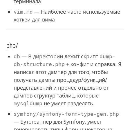
терминала
— Наиболее часто используемые
vim.md
хоткеи для вима
php/
— В директории лежит скрипт
db
dump-
+ конфиг и справка. Я
db-structure.php
написал этот дампер для того, чтобы
получать дампы процедур/функций/
представлений и прочее отдельно от
дампов структур таблиц, которые
не умеет разделять.
mysqldump
symfony/symfony-form-type-gen.php
— Бутстраппер для Symfony, умеет
генерировать типы форм и некоторые