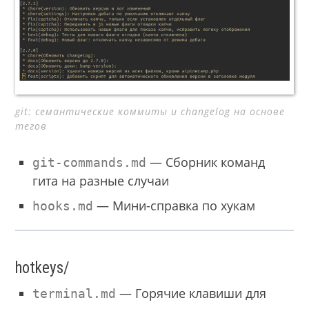
git: семантические коммиты и changelog на основе
тегов
— Сборник команд
git-commands.md
гита на разные случаи
— Мини-справка по хукам
hooks.md
hotkeys/
— Горячие клавиши для
terminal.md