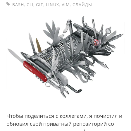
BASH
,
CLI
,
GIT
,
LINUX
,
VIM
,
СЛАЙДЫ
Чтобы поделиться с коллегами, я почистил и
обновил свой приватный репозиторий со