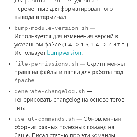
для работы с текстом, удобные
переменные для форматированного
вывода в терминал
—
bump-module-version.sh
Используется для изменения версий в
указанном файле (1.4 => 1.5, 1.4 => 2 и т.п.).
Использует
bumpversion
.
— Скрипт меняет
file-permissions.sh
права на файлы и папки для работы под
Apache
—
generate-changelog.sh
Генерировать changelog на основе тегов
гита
— Обновлённый
useful-commands.sh
сборник разных полезных команд на
баше. Писал статью про эти команды