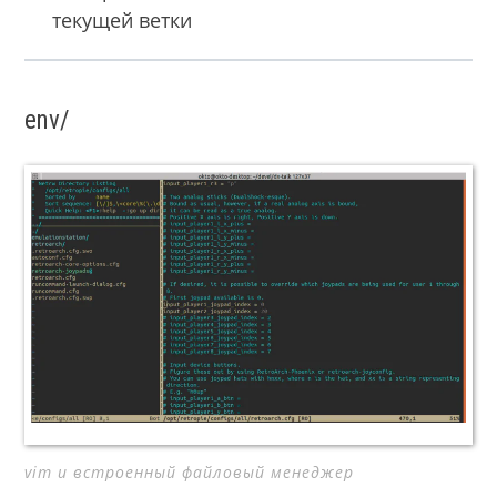
текущей ветки
env/
vim и встроенный файловый менеджер