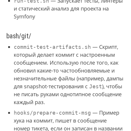
— Запускает тесты, линтеры
run-test.sh
и статический анализ для проекта на
Symfony
bash/git/
— Скрипт,
commit-test-artifacts.sh
который делает коммит с настроенным
сообщением. Использую после того, как
обновил какие-то частообновляемые и
незначительные файлы (например, дампы
для snapshot-тестирования с
), чтобы
Jest
не писать руками однотипное сообщение
каждый раз.
— Пример
hooks/prepare-commit-msg
хука на коммит, пишет в сообщение
номер тикета, если он записан в названии