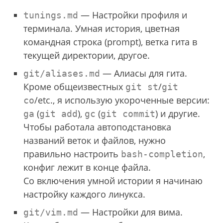
— Настройки профиля и
tunings.md
терминала. Умная история, цветная
командная строка (prompt), ветка гита в
текущей директории, другое.
— Алиасы для гита.
git/aliases.md
Кроме общеизвестных
/
git st
git
/etc., я использую укороченные версии:
co
(
),
(
) и другие.
ga
git add
gc
git commit
Чтобы работала автоподстановка
названий веток и файлов, нужно
правильно настроить
,
bash-completion
конфиг лежит в конце файла.
Со включения умной истории я начинаю
настройку каждого линукса.
— Настройки для вима.
git/vim.md